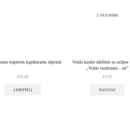
NETURIME
atas trapiems kapiliarams stiprinti
Veido kaukė lakštinė su azijine 
„Veido raudoniui – ne”
€
50.00
€
3.95
Į KREPŠELĮ
DAUGIAU