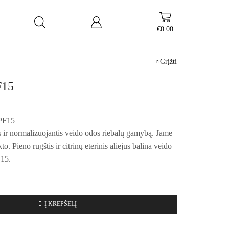
€
0.00
Grįžti
F15
PF15
s ir normalizuojantis veido odos riebalų gamybą. Jame
o. Pieno rūgštis ir citrinų eterinis aliejus balina veido
 15.
Į KREPŠELĮ