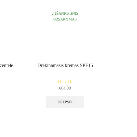
IŠANKSTINIS
UŽSAKYMAS
centele
Drėkinamasis kremas SPF15
Veido kaukė
€
64.00
Į KREPŠELĮ