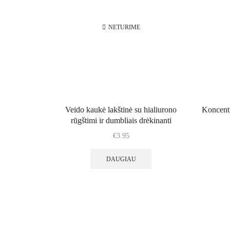
NETURIME
Veido kaukė lakštinė su hialiurono
Koncentr
rūgštimi ir dumbliais drėkinanti
€
3.95
DAUGIAU