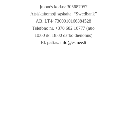
Įmonės kodas: 305687957
Atsiskaitomoji sąskaita: “Swedbank”
AB, LT447300010166384528
Telefono nr. +370 682 10777 (nuo
10:00 iki 18:00 darbo dienomis)
El. paštas:
info@esmee.lt