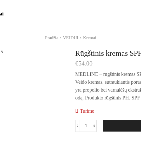
ai
Pradžia
VEIDUI
Kremai
Rūgštinis kremas SP
€
54.00
MEDLINE – rūgštinis kremas S
Veido kremas, sutraukiantis pora
yra propolio bei varnalėšų ekstrakt
odą. Produkto rūgštinis PH. SPF
Turime