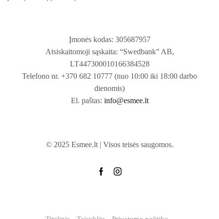
Įmonės kodas: 305687957
Atsiskaitomoji sąskaita: “Swedbank” AB,
LT447300010166384528
Telefono nr. +370 682 10777 (nuo 10:00 iki 18:00 darbo
dienomis)
El. paštas:
info@esmee.lt
© 2025 Esmee.lt | Visos teisės saugomos.
Titulinis
Taisyklės
Privatumo politika