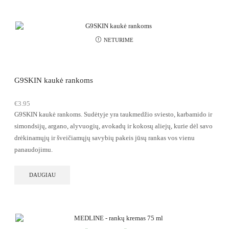
NETURIME
G9SKIN kaukė rankoms
€
3.95
G9SKIN kaukė rankoms.
Sudėtyje yra taukmedžio sviesto, karbamido ir
simondsijų, argano, alyvuogių, avokadų ir kokosų aliejų, kurie dėl savo
drėkinamųjų ir šveičiamųjų savybių pakeis jūsų rankas vos vienu
panaudojimu.
DAUGIAU