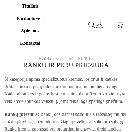
Titulinis
Parduotuvė
Apie mus
Kontaktai
Pradžia
Parduotuvė
KŪNUI
RANKŲ IR PĖDŲ PRIEŽIŪRA
Ši kategorija apima specializuotus kremus, losjonus ir kaukes,
skirtas rankų ir pėdų odos drėkinimui, maitinimui bei apsaugai.
Kadangi rankos ir pėdos kasdien patiria daug fizinio krūvio ir yra
veikiamos aplinkos veiksnių, joms reikalinga ypatinga priežiūra.
Rankų priežiūra:
Rankų oda dažnai susiduria su išsausėjimu dėl
dažno plovimo, cheminių medžiagų poveikio ar šaltų oro sąlygų.
Rankų kremai paprastai yra praturtinti intensyviai drėkinančiais