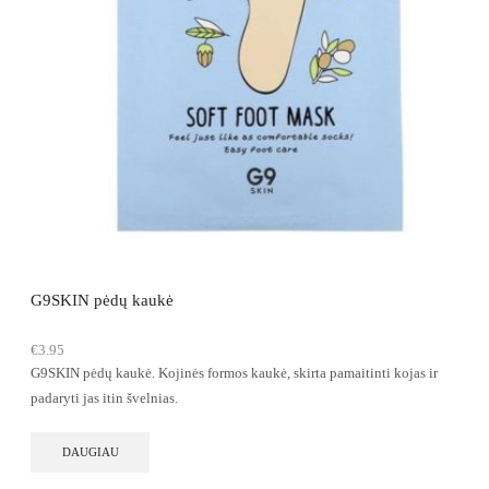
G9SKIN pėdų kaukė
€
3.95
G9SKIN pėdų kaukė.
Kojinės formos kaukė, skirta pamaitinti kojas ir
padaryti jas itin švelnias.
DAUGIAU