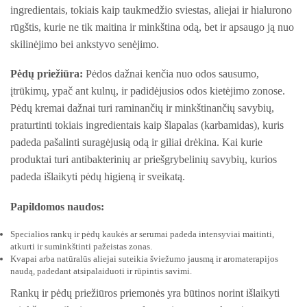
ingredientais, tokiais kaip taukmedžio sviestas, aliejai ir hialurono
rūgštis, kurie ne tik maitina ir minkština odą, bet ir apsaugo ją nuo
skilinėjimo bei ankstyvo senėjimo.
Pėdų priežiūra:
Pėdos dažnai kenčia nuo odos sausumo,
įtrūkimų, ypač ant kulnų, ir padidėjusios odos kietėjimo zonose.
Pėdų kremai dažnai turi raminančių ir minkštinančių savybių,
praturtinti tokiais ingredientais kaip šlapalas (karbamidas), kuris
padeda pašalinti suragėjusią odą ir giliai drėkina. Kai kurie
produktai turi antibakterinių ar priešgrybelinių savybių, kurios
padeda išlaikyti pėdų higieną ir sveikatą.
Papildomos naudos:
Specialios rankų ir pėdų kaukės ar serumai padeda intensyviai maitinti,
atkurti ir suminkštinti pažeistas zonas.
Kvapai arba natūralūs aliejai suteikia šviežumo jausmą ir aromaterapijos
naudą, padedant atsipalaiduoti ir rūpintis savimi.
Rankų ir pėdų priežiūros priemonės yra būtinos norint išlaikyti