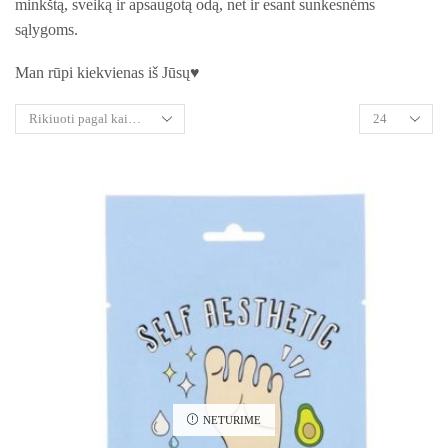
minkštą, sveiką ir apsaugotą odą, net ir esant sunkesnėms
sąlygoms.
Man rūpi kiekvienas iš Jūsų♥︎
NETURIME