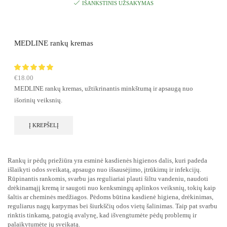
IŠANKSTINIS UŽSAKYMAS
MEDLINE rankų kremas
€
18.00
MEDLINE rankų kremas, užtikrinantis minkštumą ir apsaugą nuo
išorinių veiksnių.
Į KREPŠELĮ
Rankų ir pėdų priežiūra yra esminė kasdienės higienos dalis, kuri padeda
išlaikyti odos sveikatą, apsaugo nuo išsausėjimo, įtrūkimų ir infekcijų.
Rūpinantis rankomis, svarbu jas reguliariai plauti šiltu vandeniu, naudoti
drėkinamąjį kremą ir saugoti nuo kenksmingų aplinkos veiksnių, tokių kaip
šaltis ar cheminės medžiagos. Pėdoms būtina kasdienė higiena, drėkinimas,
reguliarus nagų karpymas bei šiurkščių odos vietų šalinimas. Taip pat svarbu
rinktis tinkamą, patogią avalynę, kad išvengtumėte pėdų problemų ir
palaikytumėte jų sveikatą.