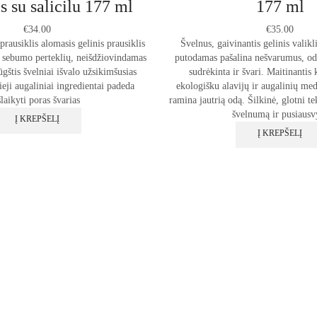
is su salicilu 177 ml
177 ml
€
34.00
€
35.00
prausiklis alomasis gelinis prausiklis
Švelnus, gaivinantis gelinis valikli
ir sebumo perteklių, neišdžiovindamas
putodamas pašalina nešvarumus, od
ūgštis švelniai išvalo užsikimšusias
sudrėkinta ir švari. Maitinantis
eji augaliniai ingredientai padeda
ekologišku alavijų ir augalinių med
šlaikyti poras švarias
ramina jautrią odą. Šilkinė, glotni te
švelnumą ir pusiausv
Į KREPŠELĮ
Į KREPŠELĮ