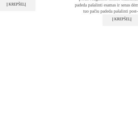
Į KREPŠELĮ
padeda pašalinti esamas ir senas dė
tuo pačiu padeda pašalinti post
Į KREPŠELĮ