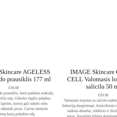
Skincare AGELESS
IMAGE Skincare
do prausiklis 177 ml
CELL Valomasis lo
salicilu 50 
€
39.00
o prausiklis, kuris pašalina makiažą
€
39.00
veičia odą.
Glikolio rūgštis pašalina
Valomasis losjonas su salicilu stabd
ąsteles, kurios gali sukelti odos
bakterijų dauginimąsi, kontroliuoja r
r užkimšti poras.
Gaivus mentolis
naikina dėmeles, inkštirus ir išva
ieną kartą pažadina odą.
poras. Augalinės kilmės skaistinan