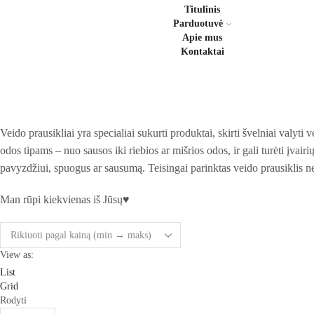
Titulinis
Parduotuvė
Apie mus
Kontaktai
Veido prausikliai yra specialiai sukurti produktai, skirti švelniai valyt
odos tipams – nuo sausos iki riebios ar mišrios odos, ir gali turėti įvair
pavyzdžiui, spuogus ar sausumą. Teisingai parinktas veido prausiklis ne ti
Man rūpi kiekvienas iš Jūsų♥︎
View as:
List
Grid
Rodyti
Products