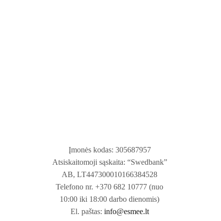
Įmonės kodas: 305687957
Atsiskaitomoji sąskaita: “Swedbank”
AB, LT447300010166384528
Telefono nr. +370 682 10777 (nuo
10:00 iki 18:00 darbo dienomis)
El. paštas:
info@esmee.lt