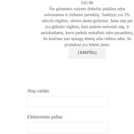
€
45.00
Šie giluminio valymo diskeliai pašalina odos
nešvarumus ir riebumo perteklių. Sudėtyje yra 2%
salicilo rūgšties, skirtos aknės gydymui. Jame taip pat
yra glikolio rūgšties, kuri padeda nušveisti odą, ir
antioksidantų, kurie padeda sumažinti odos paraudimą.
Jei kenčiate nuo spuogų dėmių arba riebios odos, šis
produktas yra būtent jums.
Į KREPŠELĮ
Jūsų vardas
Elektroninis paštas