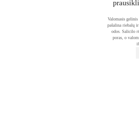
prausikl
Valomasis gelinis 
pašalina riebalų 
odos. Salicilo r
poras, o valomi
i