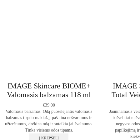
IMAGE Skincare BIOME+
IMAGE 
Valomasis balzamas 118 ml
Total Vei
€
39.00
Valomasis balzamas. Odą puoselėjantis valomasis
Jauninamasis veid
balzamas tirpdo makiažą, pašalina nešvarumus ir
ir švelniai nuš
užterštumus, drėkina odą ir suteikia jai švelnumo.
negyvos odos l
Tinka visiems odos tipams.
papilkėjimą i
kiekv
Į KREPŠELĮ