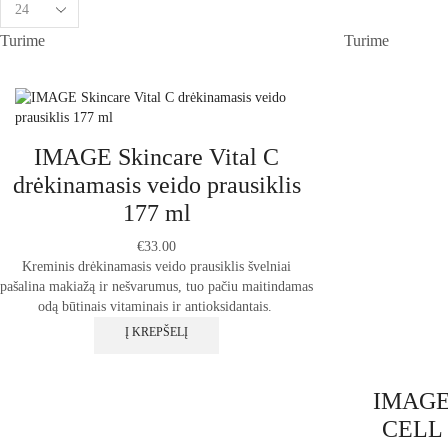
per
Turime
Turime
page
IMAGE Skincare Vital C
drėkinamasis veido prausiklis
177 ml
€
33.00
Kreminis drėkinamasis veido prausiklis
švelniai
pašalina makiažą
ir nešvarumus, tuo
pačiu maitindamas
odą būtinais vitaminais ir antioksidantais.
Į KREPŠELĮ
IMAGE
CELL V