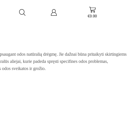
€
0.00
 apsaugant odos natūralią drėgmę. Jie dažnai būna pritaikyti skirtingiems
tūralūs aliejai, kurie padeda spręsti specifines odos problemas,
s odos sveikatos ir grožio.