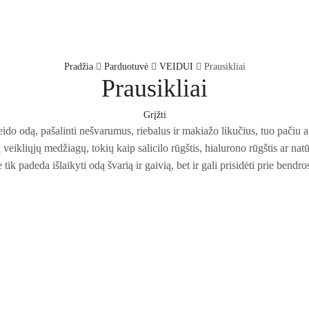
Pradžia
Parduotuvė
VEIDUI
Prausikliai
Prausikliai
Grįžti
i veido odą, pašalinti nešvarumus, riebalus ir makiažo likučius, tuo pačiu
ių veikliųjų medžiagų, tokių kaip salicilo rūgštis, hialurono rūgštis ar na
k padeda išlaikyti odą švarią ir gaivią, bet ir gali prisidėti prie bendro