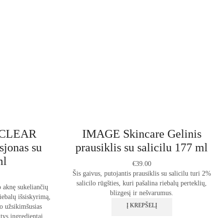
 CLEAR
IMAGE Skincare Gelinis
sjonas su
prausiklis su salicilu 177 ml
ml
€
39.00
Šis gaivus, putojantis prausiklis su salicilu turi 2%
salicilo rūgšties, kuri pašalina riebalų perteklių,
o aknę sukeliančių
blizgesį ir nešvarumus.
iebalų išsiskyrimą,
Į KREPŠELĮ
lo užsikimšusias
tys ingredientai