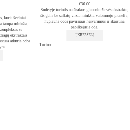
€
36.00
Sudėtyje turintis natūralaus gluosnio žievės ekstrakto,
šis gelis be sulfatų virsta minkštu valomuoju pieneliu,
s, kuris švelniai
nuplauna odos paviršiaus nešvarumus ir skaistina
a tampa minkšta,
papilkėjusią odą.
 kompleksas su
Į KREPŠELĮ
žiagų ekstraktais
kstūra atkuria odos
Turime
yrą