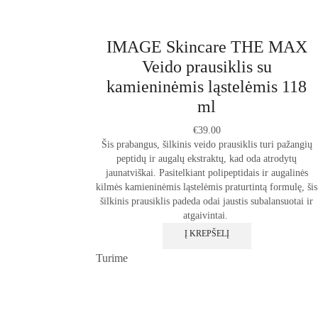
IMAGE Skincare THE MAX
Veido prausiklis su
kamieninėmis ląstelėmis 118
ml
€
39.00
Šis prabangus, šilkinis veido prausiklis turi pažangių
peptidų ir augalų ekstraktų, kad oda atrodytų
jaunatviškai.
Pasitelkiant polipeptidais ir augalinės
kilmės
kamieninėmis ląstelėmis praturtintą formulę, šis
šilkinis prausiklis padeda odai jaustis subalansuotai ir
atgaivintai.
Į KREPŠELĮ
Turime