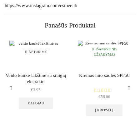
https://www.instagram.com/esmee.lt/
Panašūs Produktai
IŠANKSTINIS
NETURIME
UŽSAKYMAS
Veido kaukė lakštinė su sraigių
Kremas nuo saulės SPF50
ekstraktu
€
3.95
€
56.00
DAUGIAU
Į KREPŠELĮ