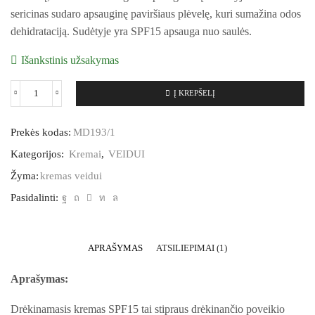
sericinas sudaro apsauginę paviršiaus plėvelę, kuri sumažina odos
dehidrataciją. Sudėtyje yra SPF15 apsauga nuo saulės.
Išankstinis užsakymas
Į KREPŠELĮ
Prekės kodas:
MD193/1
Kategorijos:
Kremai
,
VEIDUI
Žyma:
kremas veidui
Pasidalinti:
APRAŠYMAS
ATSILIEPIMAI (1)
Aprašymas:
Drėkinamasis kremas SPF15 tai stipraus drėkinančio poveikio