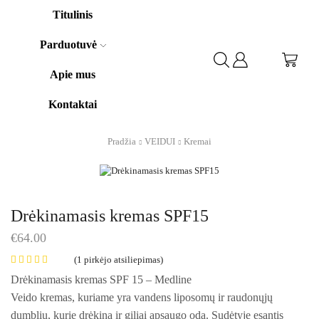
Titulinis
Parduotuvė
Apie mus
Kontaktai
Pradžia
VEIDUI
Kremai
Drėkinamasis kremas SPF15
€
64.00
(
1
pirkėjo atsiliepimas)
Drėkinamasis kremas SPF 15 – Medline
Veido kremas, kuriame yra vandens liposomų ir raudonųjų
dumblių, kurie drėkina ir giliai apsaugo odą. Sudėtyje esantis