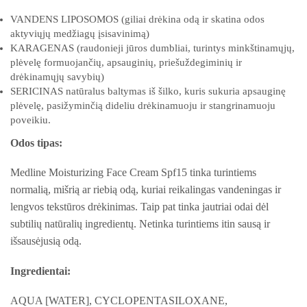
VANDENS LIPOSOMOS (giliai drėkina odą ir skatina odos
aktyviųjų medžiagų įsisavinimą)
KARAGENAS (raudonieji jūros dumbliai, turintys minkštinamųjų,
plėvelę formuojančių, apsauginių, priešuždegiminių ir
drėkinamųjų savybių)
SERICINAS natūralus baltymas iš šilko, kuris sukuria apsauginę
plėvelę, pasižyminčią dideliu drėkinamuoju ir stangrinamuoju
poveikiu.
Odos tipas:
Medline Moisturizing Face Cream Spf15 tinka turintiems
normalią, mišrią ar riebią odą, kuriai reikalingas vandeningas ir
lengvos tekstūros drėkinimas. Taip pat tinka jautriai odai dėl
subtilių natūralių ingredientų. Netinka turintiems itin sausą ir
išsausėjusią odą.
Ingredientai:
AQUA [WATER], CYCLOPENTASILOXANE,