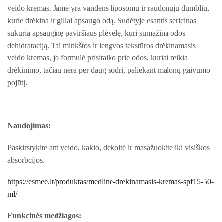
veido kremas. Jame yra vandens liposomų ir raudonųjų dumblių,
kurie drėkina ir giliai apsaugo odą. Sudėtyje esantis sericinas
sukuria apsauginę paviršiaus plėvelę, kuri sumažina odos
dehidrataciją. Tai
minkštos ir lengvos tekstūros drėkinamasis
veido kremas, jo formulė prisitaiko prie odos, kuriai reikia
drėkinimo, tačiau nėra per daug sodri, paliekant malonų gaivumo
pojūtį.
Naudojimas:
Paskirstykite ant veido, kaklo, dekoltė ir masažuokite iki visiškos
absorbcijos.
https://esmee.lt/produktas/medline-drekinamasis-kremas-spf15-50-
ml/
Funkcinės medžiagos: