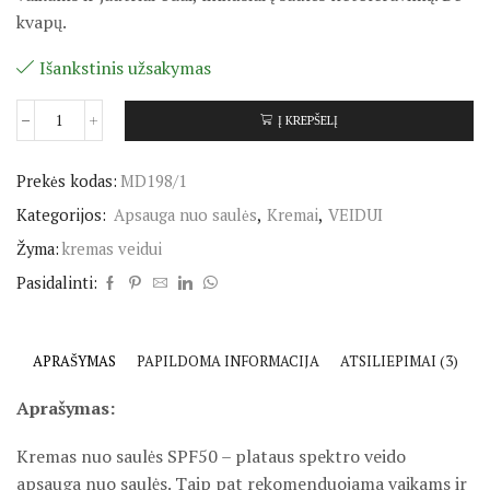
kvapų.
Išankstinis užsakymas
Į KREPŠELĮ
Prekės kodas:
MD198/1
Kategorijos:
Apsauga nuo saulės
,
Kremai
,
VEIDUI
Žyma:
kremas veidui
Pasidalinti:
APRAŠYMAS
PAPILDOMA INFORMACIJA
ATSILIEPIMAI (3)
Aprašymas:
Kremas nuo saulės SPF50 – plataus spektro veido
apsauga nuo saulės. Taip pat rekomenduojama vaikams ir