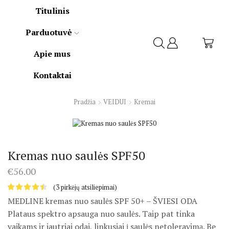
Titulinis
Parduotuvė
Apie mus
Kontaktai
Pradžia
VEIDUI
Kremai
Kremas nuo saulės SPF50
€
56.00
(
3
pirkėjų atsiliepimai)
MEDLINE kremas nuo saulės SPF 50+ – ŠVIESI ODA
Plataus spektro apsauga nuo saulės. Taip pat tinka
vaikams ir jautriai odai, linkusiai į saulės netoleravimą. Be