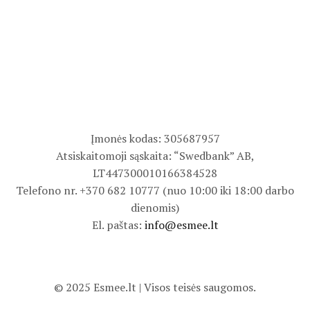
Įmonės kodas: 305687957
Atsiskaitomoji sąskaita: “Swedbank” AB,
LT447300010166384528
Telefono nr. +370 682 10777 (nuo 10:00 iki 18:00 darbo
dienomis)
El. paštas:
info@esmee.lt
© 2025 Esmee.lt | Visos teisės saugomos.