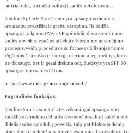
jautriai odai, turinčiai polinkį į saulės netoleravimą.
Medline Spf 50+ Sun Cream yra apsauginis dieninis
kremas su praktišku ir greitu užtepimu. Jis leidžia
apsaugoti odą nuo UVA/UVB spindulių dienos metu nuo
saulės poveikio, ypač jei atliekate šviesinimo ar senėjimo
procesus. veido procedūros su fotosensibilizuojančiomis
rūgštimis. Tai vaško ir tauriųjų eterinių aliejų mišinys, kuris
ne tik saugo, bet ir gerai drėkina odą. Sudėtyje yra SPF 50+
apsaugos nuo saulės filtras.
https://www.instagram.com/esmee.lt/
Pagrindinės funkcijos:
Medline Sun Cream Spf 50+ veiksmingai apsaugo nuo
raukšlių atsiradimo dėl ankstyvo senėjimo, kurį sukelia per
didelis saulės spindulių poveikis, taip pat blokuoja dėmių
atsiradimą ir neleidžia pablogėti esamoms. Jis nesukuria to