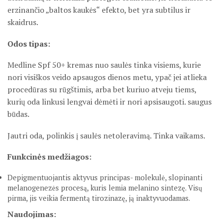
erzinančio „baltos kaukės“ efekto, bet yra subtilus ir
skaidrus.
Odos tipas:
Medline Spf 50+ kremas nuo saulės tinka visiems, kurie
nori visiškos veido apsaugos dienos metu, ypač jei atlieka
procedūras su rūgštimis, arba bet kuriuo atveju tiems,
kurių oda linkusi lengvai dėmėti ir nori apsisaugoti. saugus
būdas.
Jautri oda, polinkis į saulės netoleravimą. Tinka vaikams.
Funkcinės medžiagos:
Depigmentuojantis aktyvus principas- molekulė, slopinanti
melanogenezės procesą, kuris lemia melanino sintezę. Visų
pirma, jis veikia fermentą tirozinazę, ją inaktyvuodamas.
Naudojimas: