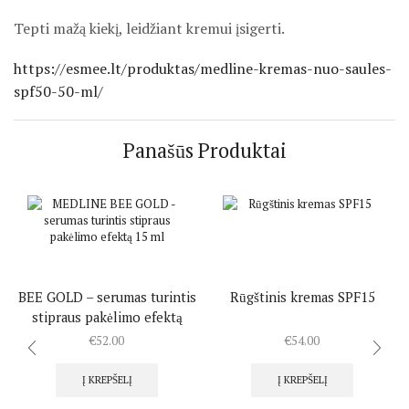
Tepti mažą kiekį, leidžiant kremui įsigerti.
https://esmee.lt/produktas/medline-kremas-nuo-saules-
spf50-50-ml/
Panašūs Produktai
BEE GOLD – serumas turintis
Rūgštinis kremas SPF15
stipraus pakėlimo efektą
€
52.00
€
54.00
Į KREPŠELĮ
Į KREPŠELĮ