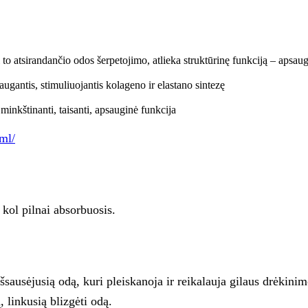
atsirandančio odos šerpetojimo, atlieka struktūrinę funkciją – apsaugo, 
antis, stimuliuojantis kolageno ir elastano sintezę
nanti, taisanti, apsauginė funkcija
ml/
 kol pilnai absorbuosis.
ausėjusią odą, kuri pleiskanoja ir reikalauja gilaus drėkinimo,
, linkusią blizgėti odą.