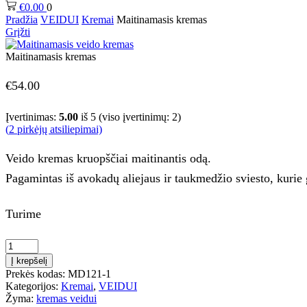
€
0.00
0
Pradžia
VEIDUI
Kremai
Maitinamasis kremas
Grįžti
Maitinamasis kremas
€
54.00
Įvertinimas:
5.00
iš 5 (viso įvertinimų:
2
)
(
2
pirkėjų atsiliepimai)
Veido kremas kruopščiai maitinantis odą.
Pagamintas iš avokadų aliejaus ir taukmedžio sviesto, kurie
Turime
produkto
kiekis:
Į krepšelį
Maitinamasis
Prekės kodas:
MD121-1
kremas
Kategorijos:
Kremai
,
VEIDUI
Žyma:
kremas veidui