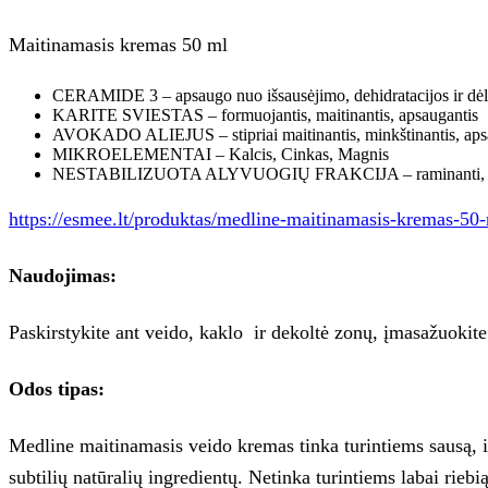
Maitinamasis kremas 50 ml
CERAMIDE 3 – apsaugo nuo išsausėjimo, dehidratacijos ir dėl to 
KARITE SVIESTAS – formuojantis, maitinantis, apsaugantis
AVOKADO ALIEJUS – stipriai maitinantis, minkštinantis, apsaug
MIKROELEMENTAI – Kalcis, Cinkas, Magnis
NESTABILIZUOTA ALYVUOGIŲ FRAKCIJA – raminanti, minkšti
https://esmee.lt/produktas/medline-maitinamasis-kremas-50-
Naudojimas:
Paskirstykite ant veido, kaklo
ir dekoltė zonų, įmasažuokite
Odos tipas:
Medline maitinamasis veido kremas tinka turintiems sausą, išs
subtilių natūralių ingredientų. Netinka turintiems labai riebią