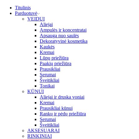
Titulinis
Parduotuvė
VEIDUI
Aliejai
Ampulės ir koncentratai
Apsauga nuo saulės
Dekoratyvinė kosmetika
Kaukės
Kremai
Lūpų priežiūra
Paakių priežiūra
Prausikliai
Serumai
Šveitikliai
Tonikai
KŪNUI
Aliejai ir druska voniai
Kremai
Prausikliai kūnui
Rankų ir pėdų priežiūra
Serumai
Šveitikliai
AKSESUARAI
RINKINIAI