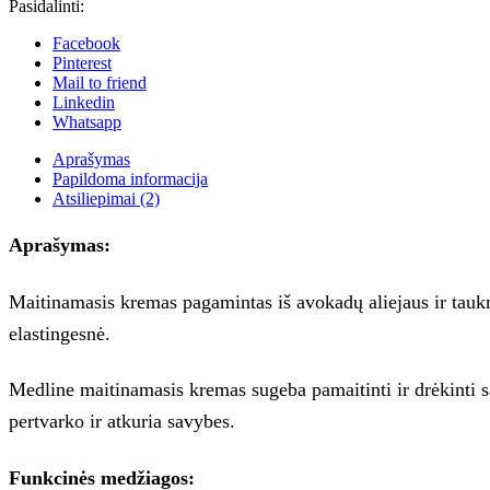
Pasidalinti:
Facebook
Pinterest
Mail to friend
Linkedin
Whatsapp
Aprašymas
Papildoma informacija
Atsiliepimai (2)
Aprašymas:
Maitinamasis kremas pagamintas iš avokadų aliejaus ir tauk
elastingesnė.
Medline maitinamasis kremas sugeba pamaitinti ir drėkinti sau
pertvarko ir atkuria savybes.
Funkcinės medžiagos: