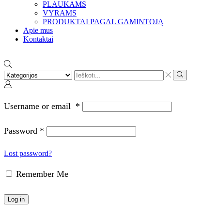
PLAUKAMS
VYRAMS
PRODUKTAI PAGAL GAMINTOJĄ
Apie mus
Kontaktai
Search
input
Search
Username or email
*
Password
*
Lost password?
Remember Me
Log in