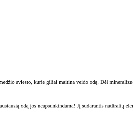
medžio sviesto, kurie giliai maitina veido odą. Dėl minerali
siausią odą jos neapsunkindama! Jį sudarantis natūralių elemen