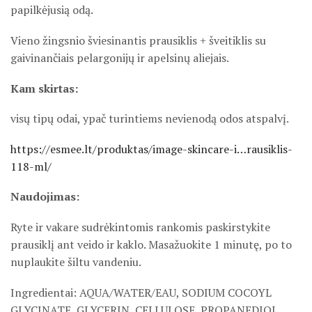
papilkėjusią odą.
Vieno žingsnio šviesinantis prausiklis + šveitiklis su
gaivinančiais pelargonijų ir apelsinų aliejais.
Kam skirtas:
visų tipų odai, ypač turintiems nevienodą odos atspalvį.
https://esmee.lt/produktas/image-skincare-i…rausiklis-
118-ml/
Naudojimas:
Ryte ir vakare sudrėkintomis rankomis paskirstykite
prausiklį ant veido ir kaklo. Masažuokite 1 minutę, po to
nuplaukite šiltu vandeniu.
Ingredient
ai
: AQUA/WATER/EAU, SODIUM COCOYL
GLYCINATE, GLYCERIN, CELLULOSE, PROPANEDIOL,