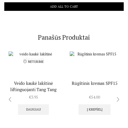
ADD ALL TO CART
Panašūs Produktai
NETURIME
Veido kaukė lakštinė
Rūgštinis kremas SPF15
liftinguojanti Tang Tang
€
3.95
€
54.00
DAUGIAU
Į KREPŠELĮ