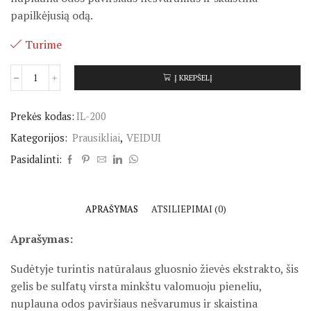
papilkėjusią odą.
Turime
Į KREPŠELĮ
Prekės kodas:
IL-200
Kategorijos:
Prausikliai
,
VEIDUI
Pasidalinti:
APRAŠYMAS
ATSILIEPIMAI (0)
Aprašymas:
Sudėtyje turintis natūralaus gluosnio žievės ekstrakto, šis
gelis be sulfatų virsta minkštu valomuoju pieneliu,
nuplauna odos paviršiaus nešvarumus ir skaistina