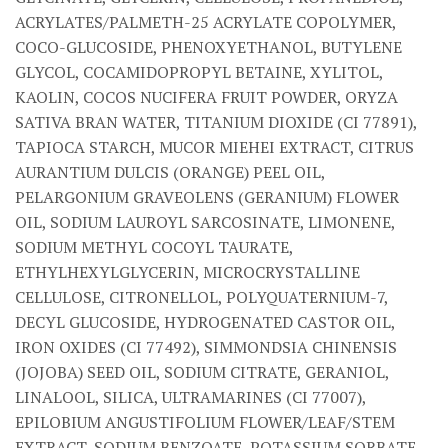
ACRYLATES/PALMETH-25 ACRYLATE COPOLYMER,
COCO-GLUCOSIDE, PHENOXYETHANOL, BUTYLENE
GLYCOL, COCAMIDOPROPYL BETAINE, XYLITOL,
KAOLIN, COCOS NUCIFERA FRUIT POWDER, ORYZA
SATIVA BRAN WATER, TITANIUM DIOXIDE (CI 77891),
TAPIOCA STARCH, MUCOR MIEHEI EXTRACT, CITRUS
AURANTIUM DULCIS (ORANGE) PEEL OIL,
PELARGONIUM GRAVEOLENS (GERANIUM) FLOWER
OIL, SODIUM LAUROYL SARCOSINATE, LIMONENE,
SODIUM METHYL COCOYL TAURATE,
ETHYLHEXYLGLYCERIN, MICROCRYSTALLINE
CELLULOSE, CITRONELLOL, POLYQUATERNIUM-7,
DECYL GLUCOSIDE, HYDROGENATED CASTOR OIL,
IRON OXIDES (CI 77492), SIMMONDSIA CHINENSIS
(JOJOBA) SEED OIL, SODIUM CITRATE, GERANIOL,
LINALOOL, SILICA, ULTRAMARINES (CI 77007),
EPILOBIUM ANGUSTIFOLIUM FLOWER/LEAF/STEM
EXTRACT, SODIUM BENZOATE, POTASSIUM SORBATE,