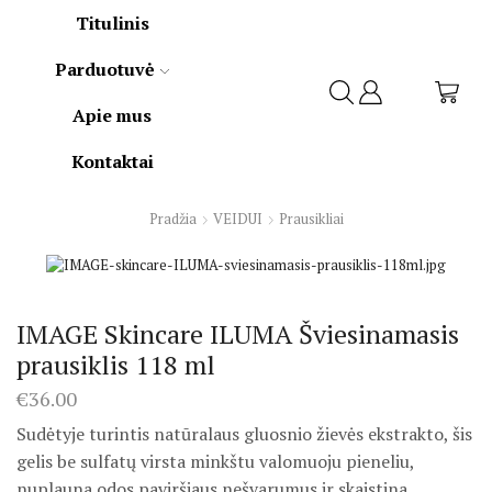
Titulinis
Parduotuvė
Apie mus
Kontaktai
Pradžia
VEIDUI
Prausikliai
IMAGE Skincare ILUMA Šviesinamasis
prausiklis 118 ml
€
36.00
Sudėtyje turintis natūralaus gluosnio žievės ekstrakto, šis
gelis be sulfatų virsta minkštu valomuoju pieneliu,
nuplauna odos paviršiaus nešvarumus ir skaistina