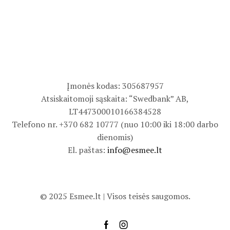
Įmonės kodas: 305687957
Atsiskaitomoji sąskaita: “Swedbank” AB,
LT447300010166384528
Telefono nr. +370 682 10777 (nuo 10:00 iki 18:00 darbo
dienomis)
El. paštas:
info@esmee.lt
© 2025 Esmee.lt | Visos teisės saugomos.