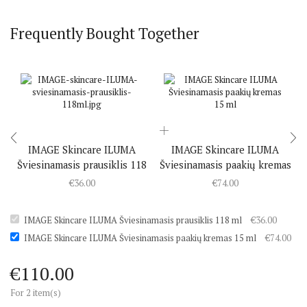
Frequently Bought Together
IMAGE Skincare ILUMA
IMAGE Skincare ILUMA
Šviesinamasis prausiklis 118
Šviesinamasis paakių kremas
ml
15 ml
€
36.00
€
74.00
IMAGE Skincare ILUMA Šviesinamasis prausiklis 118 ml
€
36.00
IMAGE Skincare ILUMA Šviesinamasis paakių kremas 15 ml
€
74.00
€
110.00
For 2 item(s)