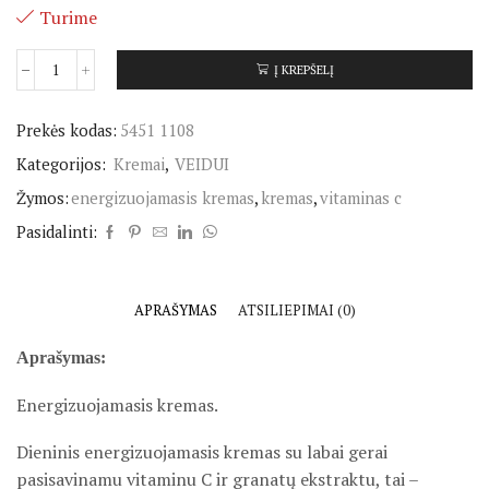
Turime
Į KREPŠELĮ
Prekės kodas:
5451 1108
Kategorijos:
Kremai
,
VEIDUI
Žymos:
energizuojamasis kremas
,
kremas
,
vitaminas c
Pasidalinti:
APRAŠYMAS
ATSILIEPIMAI (0)
Aprašymas:
Energizuojamasis kremas.
Dieninis energizuojamasis kremas su labai gerai
pasisavinamu vitaminu C ir granatų ekstraktu, tai –