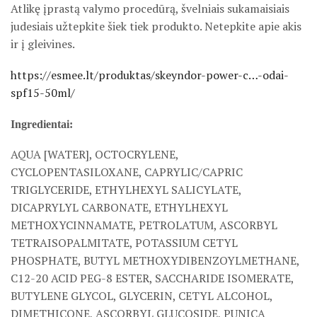
Atlikę įprastą valymo procedūrą, švelniais sukamaisiais
judesiais užtepkite šiek tiek produkto. Netepkite apie akis
ir į gleivines.
https://esmee.lt/produktas/skeyndor-power-c…-odai-
spf15-50ml/
Ingredientai:
AQUA [WATER], OCTOCRYLENE,
CYCLOPENTASILOXANE, CAPRYLIC/CAPRIC
TRIGLYCERIDE, ETHYLHEXYL SALICYLATE,
DICAPRYLYL CARBONATE, ETHYLHEXYL
METHOXYCINNAMATE, PETROLATUM, ASCORBYL
TETRAISOPALMITATE, POTASSIUM CETYL
PHOSPHATE, BUTYL METHOXYDIBENZOYLMETHANE,
C12-20 ACID PEG-8 ESTER, SACCHARIDE ISOMERATE,
BUTYLENE GLYCOL, GLYCERIN, CETYL ALCOHOL,
DIMETHICONE, ASCORBYL GLUCOSIDE, PUNICA