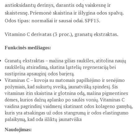
antioksidantų derinys, darantis odą vaiskesnę ir
skaistesnę. Priemonė skaistina ir išlygina odos spalvą.
Odos tipas: normaliai ir sausai odai. SPF15.
Vitamino C derivatas (3 proc.), granatų ekstraktas.
Funkcinės medžiagos:
Granatų ekstraktas – mažina gilias raukšles, atitolina naujų
raukšlelių atsiradimą, skatina ląstelių regeneraciją bei
sustiprina apsauginį odos barjerą.
Vitaminas C – kovoja su matomais papilkėjimo ir senėjimo
požymiais, kad sukurtų sveiką, jaunatvišką spindesį. Šis
vitaminas itin skaistina ir glotnina odą, mažina pigmentines
dėmes, kurios dažną aplanko po saulės vonių. Vitaminas C
vaidina pagrindinį vaidmenį skatinant odos kolageno gamybą,
kuris yra atsakingas už odos stangrumą ir odos elastingumo
palaikymą, kad oda išliktų jaunatviška
Naudojimas: