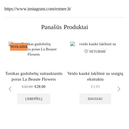
https://www.instagram.com/esmee.lt/
Panašūs Produktai
NUOLAIDA
NETURIME
Tonikas gudobelių sutraukiantis
Veido kaukė lakštinė su sraigių
poras La Beaute Flowers
ekstraktu
€
32.00
€
28.00
€
3.95
Į KREPŠELĮ
DAUGIAU