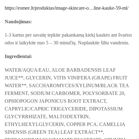
https://esmee.lt/produktas/image-skincare-o…line-kauke-59-ml/
Naudojimas
:
1-3 kartus per savaitę
tepkite pakankamą kiekį
kaukės ant švarios
odos ir laikykite nuo 5 – 30 minučių. Nuplaukite šiltu vandeniu.
Ingredientai:
WATER/AQUA/EAU, ALOE BARBADENSIS LEAF
JUICE**, GLYCERIN, VITIS VINIFERA (GRAPE) FRUIT
WATER**, SACCHAROMYCES/XYLINUM/BLACK TEA
FERMENT, SODIUM CARBOMER, POLYSORBATE 20,
OPHIOPOGON JAPONICUS ROOT EXTRACT,
CAPRYLIC/CAPRIC TRIGLYCERIDE, DIPOTASSIUM
GLYCYRRHIZATE, MALTODEXTRIN,
ETHYLHEXYLGLYCERIN, COPPER PCA, CAMELLIA
SINENSIS (GREEN TEA) LEAF EXTRACT**,