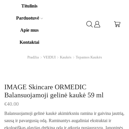
Titulinis
Parduotuvė
Apie mus
Kontaktai
Pradžia
VEIDUI
Kaukės
Tepamos Kaukės
IMAGE Skincare ORMEDIC
Balansuojamoji gelinė kaukė 59 ml
€
40.00
Balansuojamoji gelinė kaukė akimirksniu ramina ir gaivina jautrią,
sausą ir pavargusią odą. Raminantys augaliniai ekstraktai ir
ekologiškas alavijas drėkina odą ir atkuria pusiausvyrą. Japoninės