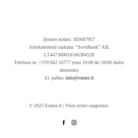
Įmonės kodas: 305687957
Atsiskaitomoji sąskaita: “Swedbank” AB,
LT447300010166384528
Telefono nr. +370 682 10777 (nuo 10:00 iki 18:00 darbo
dienomis)
El. paštas:
info@esmee.lt
© 2025 Esmee.lt | Visos teisės saugomos.