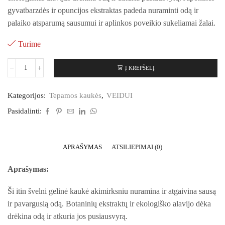
gyvatbarzdės ir opuncijos ekstraktas
padeda nuraminti odą ir
palaiko atsparumą sausumui ir aplinkos poveikio sukeliamai žalai.
Turime
Į KREPŠELĮ
Kategorijos:
Tepamos kaukės
,
VEIDUI
Pasidalinti:
APRAŠYMAS
ATSILIEPIMAI (0)
Aprašymas:
Ši itin švelni gelinė kaukė akimirksniu nuramina ir atgaivina sausą
ir pavargusią odą. Botaninių ekstraktų ir ekologiško alavijo dėka
drėkina odą ir atkuria jos pusiausvyrą.