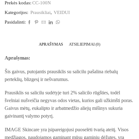
Prekės kodas:
CC-100N
Kategorijos:
Prausikliai
,
VEIDUI
Pasidalinti:
APRAŠYMAS
ATSILIEPIMAI (0)
Aprašymas:
Šis gaivus, putojantis prausiklis su salicilu pašalina riebalų
perteklių, blizgesį ir nešvarumus.
Prausiklis su salicilu sudėtyje turi 2% salicilo rūgšties, todėl
švelniai nušveičia negyvas odos vietas, kurios gali užkimšti poras.
Gaivus mėtų, eukalipto ir arbatmedžio aliejų mišinys sukuria
gaivinantį valymo potyrį.
IMAGE Skincare yra įsipareigojusi puoselėti tvarią ateitį. Visos
medžiagos, naudojamos gaminant mūsų gaminių dėžutes, yra