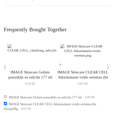
Frequently Bought Together
IMAGE Skincare Gelinis
IMAGE Skincare CLEAR CELL
I
prausiklis su salicilu 177 ml
Atkuriamasis veido serumas (be
A
aliejų)28g
€
39.00
€
45.00
IMAGE Skincare Gelinis prausiklis su salicilu 177 ml
€
39.00
IMAGE Skincare CLEAR CELL Atkuriamasis veido serumas (be
aliejų)28g
€
45.00