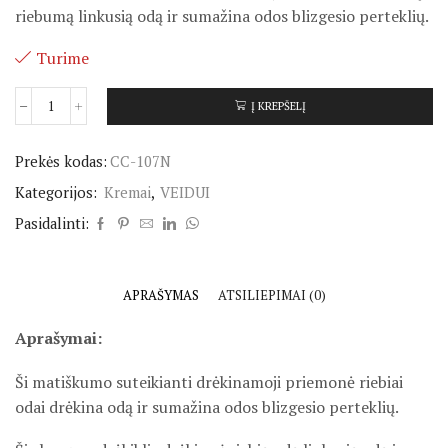
riebumą linkusią odą ir sumažina odos blizgesio perteklių.
Turime
Į KREPŠELĮ
Prekės kodas:
CC-107N
Kategorijos:
Kremai
,
VEIDUI
Pasidalinti:
APRAŠYMAS
ATSILIEPIMAI (0)
Aprašymai:
Ši matiškumo suteikianti drėkinamoji priemonė riebiai
odai drėkina odą ir sumažina odos blizgesio perteklių.