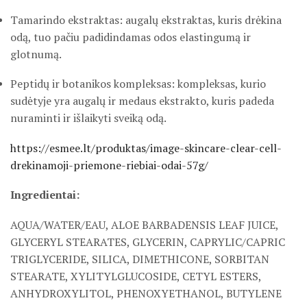
Tamarindo ekstraktas: augalų ekstraktas, kuris drėkina
odą, tuo pačiu padidindamas odos elastingumą ir
glotnumą.
Peptidų ir botanikos kompleksas: kompleksas, kurio
sudėtyje yra augalų ir medaus ekstrakto, kuris padeda
nuraminti ir išlaikyti sveiką odą.
https://esmee.lt/produktas/image-skincare-clear-cell-
drekinamoji-priemone-riebiai-odai-57g/
Ingredientai:
AQUA/WATER/EAU, ALOE BARBADENSIS LEAF JUICE,
GLYCERYL STEARATES, GLYCERIN, CAPRYLIC/CAPRIC
TRIGLYCERIDE, SILICA, DIMETHICONE, SORBITAN
STEARATE, XYLITYLGLUCOSIDE, CETYL ESTERS,
ANHYDROXYLITOL, PHENOXYETHANOL, BUTYLENE