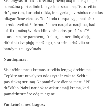
Šis lengvas drėkiklis drėkina į riebią odą linkusią odą ir
sumažina perteklinio blizgesio atsiradimą. Jis suteikia
drėgmę ten, kur odai reikia, ir sugeria paviršinius riebalus
blizgančiose vietose. Todėl oda tampa lygi, matinė ir
atrodo sveikai. Ši formulė buvo naujai atnaujinta, kad
atitiktų mūsų švarios klinikinės odos priežiūros™
standartą, be parabenų, ftalatų, mineralinių aliejų,
dirbtinių kvapiųjų medžiagų, sintetinių dažiklių ar
bandymų su gyvūnais.
Naudojimas:
Šis drėkinamasis kremas suteikia lengvą drėkinimą.
Tepkite ant nuvalytos odos ryte ir vakare. Sekite
pasirinktą serumą. Nepamirškite dienos metu SPF
drėkiklio. Naktį naudokite atkuriamąjį kremą, kad
pamaitintumėte odą miegant.
Funkcinės medžiagos: