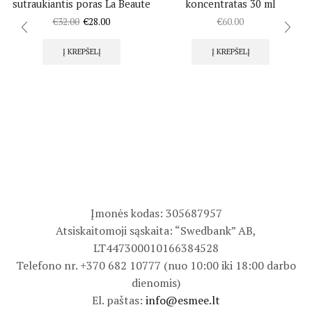
sutraukiantis poras La Beaute
koncentratas 30 ml
Flowers
€
32.00
€
28.00
€
60.00
Į KREPŠELĮ
Į KREPŠELĮ
Įmonės kodas: 305687957
Atsiskaitomoji sąskaita: “Swedbank” AB,
LT447300010166384528
Telefono nr. +370 682 10777 (nuo 10:00 iki 18:00 darbo
dienomis)
El. paštas:
info@esmee.lt