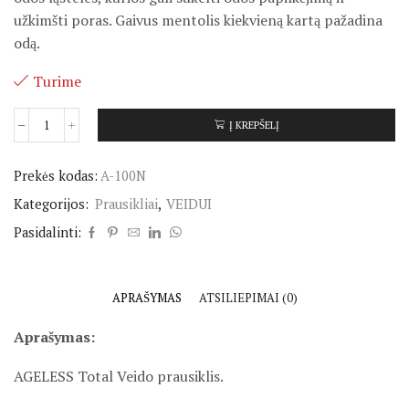
užkimšti poras.
Gaivus mentolis kiekvieną kartą pažadina
odą.
Turime
Į KREPŠELĮ
Prekės kodas:
A-100N
Kategorijos:
Prausikliai
,
VEIDUI
Pasidalinti:
APRAŠYMAS
ATSILIEPIMAI (0)
Aprašymas:
AGELESS Total Veido prausiklis.