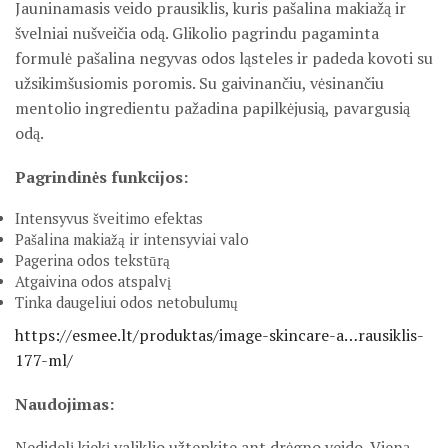
Jauninamasis veido prausiklis, kuris pašalina makiažą ir
švelniai nušveičia odą.
Glikolio pagrindu pagaminta
formulė pašalina negyvas odos ląsteles ir padeda kovoti su
užsikimšusiomis poromis. Su gaivinančiu, vėsinančiu
mentolio ingredientu pažadina papilkėjusią, pavargusią
odą.
Pagrindinės funkcijos:
Intensyvus šveitimo efektas
Pašalina makiažą ir intensyviai valo
Pagerina odos tekstūrą
Atgaivina odos atspalvį
Tinka daugeliui odos netobulumų
https://esmee.lt/produktas/image-skincare-a…rausiklis-
177-ml/
Naudojimas:
Nedidelį kiekį valiklio užtepkite ant drėgno veido. Vieną