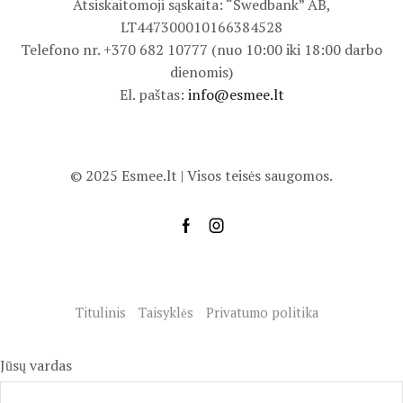
Atsiskaitomoji sąskaita: “Swedbank” AB,
LT447300010166384528
Telefono nr. +370 682 10777 (nuo 10:00 iki 18:00 darbo
dienomis)
El. paštas:
info@esmee.lt
© 2025 Esmee.lt | Visos teisės saugomos.
Titulinis
Taisyklės
Privatumo politika
Jūsų vardas