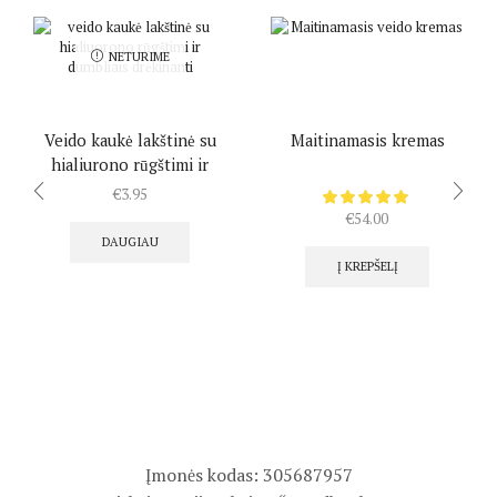
NETURIME
Veido kaukė lakštinė su
Maitinamasis kremas
hialiurono rūgštimi ir
dumbliais drėkinanti
€
3.95
€
54.00
DAUGIAU
Į KREPŠELĮ
Įmonės kodas: 305687957