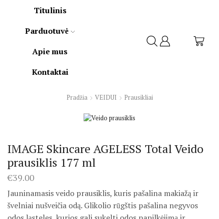
Titulinis
Parduotuvė
Apie mus
Kontaktai
Pradžia
VEIDUI
Prausikliai
IMAGE Skincare AGELESS Total Veido
prausiklis 177 ml
€
39.00
Jauninamasis veido prausiklis, kuris pašalina makiažą ir
švelniai nušveičia odą.
Glikolio rūgštis pašalina negyvos
odos ląsteles, kurios gali sukelti odos papilkėjimą ir