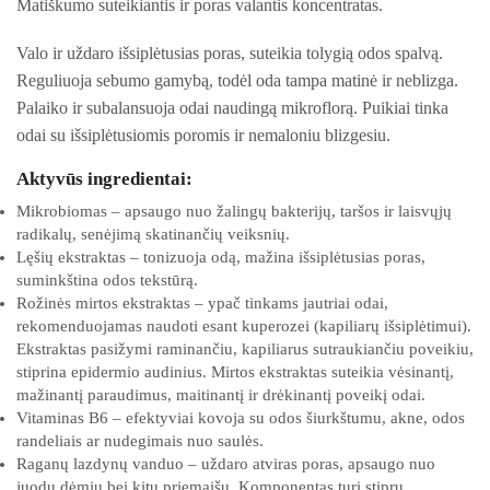
Matiškumo suteikiantis ir poras valantis koncentratas.
Valo ir uždaro išsiplėtusias poras, suteikia tolygią odos spalvą.
Reguliuoja sebumo gamybą, todėl oda tampa matinė ir neblizga.
Palaiko ir subalansuoja odai naudingą mikroflorą. Puikiai tinka
odai su išsiplėtusiomis poromis ir nemaloniu blizgesiu.
Aktyvūs ingredientai:
Mikrobiomas – apsaugo nuo žalingų bakterijų, taršos ir laisvųjų
radikalų, senėjimą skatinančių veiksnių.
Lęšių ekstraktas – tonizuoja odą, mažina išsiplėtusias poras,
suminkština odos tekstūrą.
Rožinės mirtos ekstraktas – ypač tinkams jautriai odai,
rekomenduojamas naudoti esant kuperozei (kapiliarų išsiplėtimui).
Ekstraktas pasižymi raminančiu, kapiliarus sutraukiančiu poveikiu,
stiprina epidermio audinius. Mirtos ekstraktas suteikia vėsinantį,
mažinantį paraudimus, maitinantį ir drėkinantį poveikį odai.
Vitaminas B6 – efektyviai kovoja su odos šiurkštumu, akne, odos
randeliais ar nudegimais nuo saulės.
Raganų lazdynų vanduo – uždaro atviras poras, apsaugo nuo
juodų dėmių bei kitų priemaišų. Komponentas turi stiprų