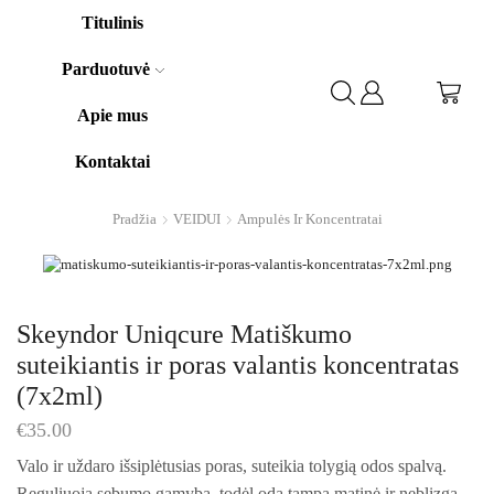
Titulinis
Parduotuvė
Apie mus
Kontaktai
Pradžia
VEIDUI
Ampulės Ir Koncentratai
Skeyndor Uniqcure Matiškumo
suteikiantis ir poras valantis koncentratas
(7x2ml)
€
35.00
Valo ir uždaro išsiplėtusias poras, suteikia tolygią odos spalvą.
Reguliuoja sebumo gamybą, todėl oda tampa matinė ir neblizga.