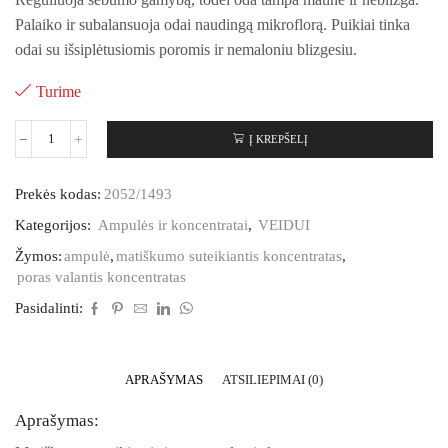
Palaiko ir subalansuoja odai naudingą mikroflorą. Puikiai tinka
odai su išsiplėtusiomis poromis ir nemaloniu blizgesiu.
Turime
Į KREPŠELĮ
Prekės kodas:
2052/1493
Kategorijos:
Ampulės ir koncentratai
,
VEIDUI
Žymos:
ampulė
,
matiškumo suteikiantis koncentratas
,
poras valantis koncentratas
Pasidalinti:
APRAŠYMAS
ATSILIEPIMAI (0)
Aprašymas: