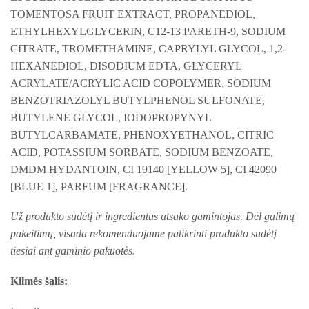
TOMENTOSA FRUIT EXTRACT, PROPANEDIOL,
ETHYLHEXYLGLYCERIN, C12-13 PARETH-9, SODIUM
CITRATE, TROMETHAMINE, CAPRYLYL GLYCOL, 1,2-
HEXANEDIOL, DISODIUM EDTA, GLYCERYL
ACRYLATE/ACRYLIC ACID COPOLYMER, SODIUM
BENZOTRIAZOLYL BUTYLPHENOL SULFONATE,
BUTYLENE GLYCOL, IODOPROPYNYL
BUTYLCARBAMATE, PHENOXYETHANOL, CITRIC
ACID, POTASSIUM SORBATE, SODIUM BENZOATE,
DMDM HYDANTOIN, CI 19140 [YELLOW 5], CI 42090
[BLUE 1], PARFUM [FRAGRANCE].
Už produkto sudėtį ir ingredientus atsako gamintojas. Dėl galimų
pakeitimų, visada rekomenduojame patikrinti produkto sudėtį
tiesiai ant gaminio pakuotės.
Kilmės šalis: