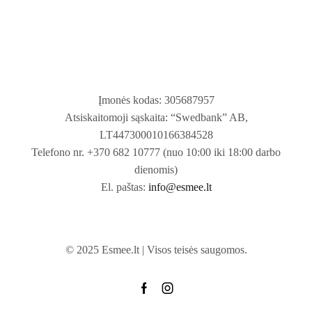
Įmonės kodas: 305687957
Atsiskaitomoji sąskaita: “Swedbank” AB,
LT447300010166384528
Telefono nr. +370 682 10777 (nuo 10:00 iki 18:00 darbo
dienomis)
El. paštas:
info@esmee.lt
© 2025 Esmee.lt | Visos teisės saugomos.