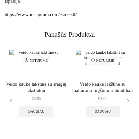
Ispanija
https://www.instagram.com/esmee.lt/
Panašūs Produktai
NETURIME
NETURIME
Veido kaukė lakštinė su sraigių
Veido kaukė lakštinė su
ekstraktu
hialiurono rūgštimi ir dumbliais
drėkinanti
€
3.95
€
3.95
DAUGIAU
DAUGIAU