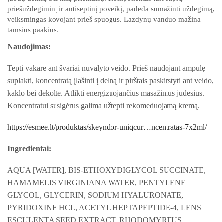
priešuždegiminį ir antiseptinį poveikį, padeda sumažinti uždegimą,
veiksmingas kovojant prieš spuogus. Lazdynų vanduo mažina
tamsius paakius.
Naudojimas:
Tepti vakare ant švariai nuvalyto veido. Prieš naudojant ampulę
suplakti, koncentratą įlašinti į delną ir pirštais paskirstyti ant veido,
kaklo bei dekolte. Atlikti energizuojančius masažinius judesius.
Koncentratui susigėrus galima užtepti rekomeduojamą kremą.
https://esmee.lt/produktas/skeyndor-uniqcur…ncentratas-7x2ml/
Ingredientai:
AQUA [WATER], BIS-ETHOXYDIGLYCOL SUCCINATE,
HAMAMELIS VIRGINIANA WATER, PENTYLENE
GLYCOL, GLYCERIN, SODIUM HYALURONATE,
PYRIDOXINE HCL, ACETYL HEPTAPEPTIDE-4, LENS
ESCULENTA SEED EXTRACT, RHODOMYRTUS