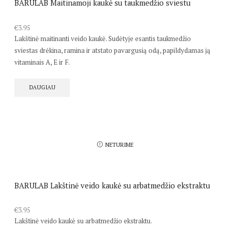
BARULAB Maitinamoji kaukė su taukmedžio sviestu
€
3.95
Lakštinė maitinanti veido kaukė. Sudėtyje esantis taukmedžio
sviestas drėkina, ramina ir atstato pavargusią odą, papildydamas ją
vitaminais A, E ir F.
DAUGIAU
NETURIME
BARULAB Lakštinė veido kaukė su arbatmedžio ekstraktu
€
3.95
Lakštinė veido kaukė su arbatmedžio ekstraktu.