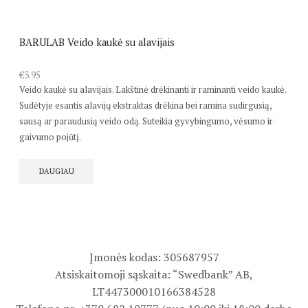
BARULAB Veido kaukė su alavijais
€
3.95
Veido kaukė su alavijais. Lakštinė drėkinanti ir raminanti veido kaukė.
Sudėtyje esantis alavijų ekstraktas drėkina bei ramina sudirgusią,
sausą ar paraudusią veido odą. Suteikia gyvybingumo, vėsumo ir
gaivumo pojūtį.
DAUGIAU
Įmonės kodas: 305687957
Atsiskaitomoji sąskaita: “Swedbank” AB,
LT447300010166384528