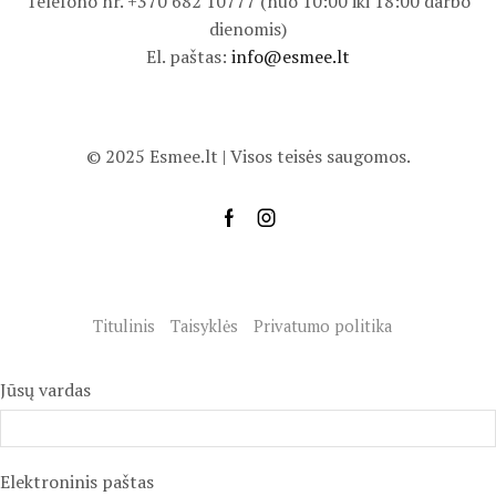
Telefono nr. +370 682 10777 (nuo 10:00 iki 18:00 darbo
dienomis)
El. paštas:
info@esmee.lt
© 2025 Esmee.lt | Visos teisės saugomos.
Titulinis
Taisyklės
Privatumo politika
Jūsų vardas
Elektroninis paštas