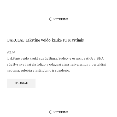
NETURIME
BARULAB Lakštinė veido kaukė su rūgštimis
€
3.95
Lakštinė veido kaukė su rūgštimis. Sudėtyje esančios AHA ir BHA
rūgštys švelniai eksfoliuoja odą, pašalina nešvarumus ir perteklinį
sebumą, suteikia elastingumo ir spindesio.
DAUGIAU
NETURIME