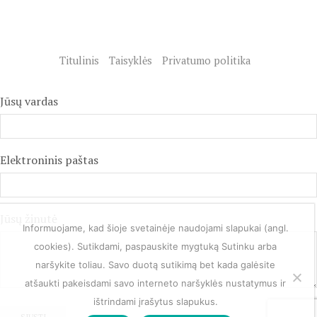
Titulinis
Taisyklės
Privatumo politika
Jūsų vardas
Elektroninis paštas
Jūsų žinutė
Informuojame, kad šioje svetainėje naudojami slapukai (angl.
cookies). Sutikdami, paspauskite mygtuką Sutinku arba
naršykite toliau. Savo duotą sutikimą bet kada galėsite
atšaukti pakeisdami savo interneto naršyklės nustatymus ir
ištrindami įrašytus slapukus.