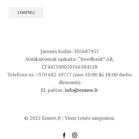
Į KREPŠELĮ
Įmonės kodas: 305687957
Atsiskaitomoji sąskaita: “Swedbank” AB,
LT447300010166384528
Telefono nr. +370 682 10777 (nuo 10:00 iki 18:00 darbo
dienomis)
El. paštas:
info@esmee.lt
© 2025 Esmee.lt | Visos teisės saugomos.