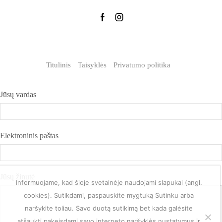
Titulinis
Taisyklės
Privatumo politika
Jūsų vardas
Elektroninis paštas
Jūsų žinutė
Informuojame, kad šioje svetainėje naudojami slapukai (angl.
cookies). Sutikdami, paspauskite mygtuką Sutinku arba
naršykite toliau. Savo duotą sutikimą bet kada galėsite
atšaukti pakeisdami savo interneto naršyklės nustatymus ir