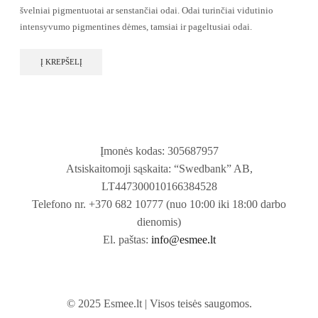
švelniai pigmentuotai ar senstančiai odai. Odai turinčiai vidutinio
intensyvumo pigmentines dėmes, tamsiai ir pageltusiai odai.
Į KREPŠELĮ
Įmonės kodas: 305687957
Atsiskaitomoji sąskaita: “Swedbank” AB,
LT447300010166384528
Telefono nr. +370 682 10777 (nuo 10:00 iki 18:00 darbo
dienomis)
El. paštas:
info@esmee.lt
© 2025 Esmee.lt | Visos teisės saugomos.