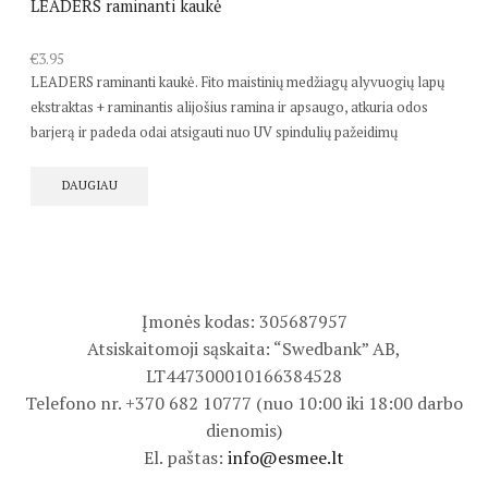
LEADERS raminanti kaukė
€
3.95
LEADERS raminanti kaukė.
Fito maistinių medžiagų alyvuogių lapų
ekstraktas + raminantis alijošius ramina ir apsaugo, atkuria odos
barjerą ir padeda odai atsigauti nuo UV spindulių pažeidimų
DAUGIAU
Įmonės kodas: 305687957
Atsiskaitomoji sąskaita: “Swedbank” AB,
LT447300010166384528
Telefono nr. +370 682 10777 (nuo 10:00 iki 18:00 darbo
dienomis)
El. paštas:
info@esmee.lt