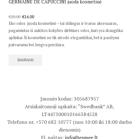
GERMAINE DE CAPUCCINI juoda kosmetinė
€
20.00
€
16.00
Eko odos juoda kosmetinė – tai stilingas ir tvarus aksesuaras,
pagamintas iš aukštos kokybės dirbtinės odos, kuri yra draugiška
aplinkai. Ši kosmetinė ne tik atrodo elegantiškai, bet ir pasižymi
patvarumu bei lengva priežiūra.
DAUGIAU
Įmonės kodas: 305687957
Atsiskaitomoji sąskaita: “Swedbank” AB,
LT447300010166384528
Telefono nr. +370 682 10777 (nuo 10:00 iki 18:00 darbo
dienomis)
El. paštas:
info@esmee.lt