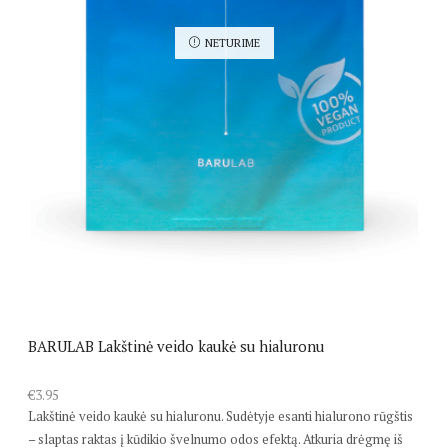
NETURIME
BARULAB Lakštinė veido kaukė su hialuronu
€
3.95
Lakštinė veido kaukė su hialuronu. Sudėtyje esanti hialurono rūgštis
– slaptas raktas į kūdikio švelnumo odos efektą. Atkuria drėgmę iš