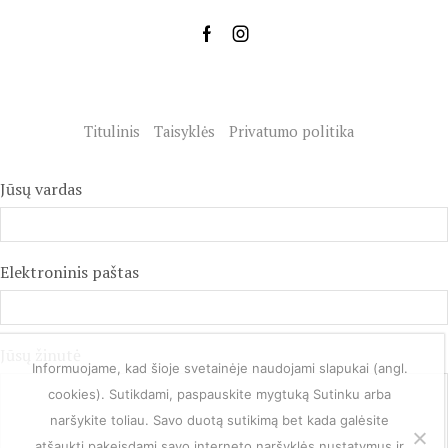
Titulinis
Taisyklės
Privatumo politika
Jūsų vardas
Elektroninis paštas
Jūsų žinutė
Informuojame, kad šioje svetainėje naudojami slapukai (angl.
cookies). Sutikdami, paspauskite mygtuką Sutinku arba
naršykite toliau. Savo duotą sutikimą bet kada galėsite
atšaukti pakeisdami savo interneto naršyklės nustatymus ir