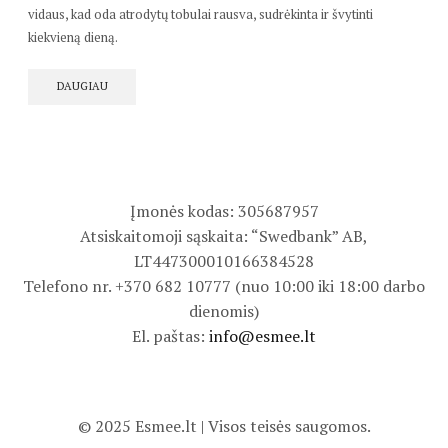
vidaus, kad oda atrodytų tobulai rausva, sudrėkinta ir švytinti
kiekvieną dieną.
DAUGIAU
Įmonės kodas: 305687957
Atsiskaitomoji sąskaita: “Swedbank” AB,
LT447300010166384528
Telefono nr. +370 682 10777 (nuo 10:00 iki 18:00 darbo
dienomis)
El. paštas:
info@esmee.lt
© 2025 Esmee.lt | Visos teisės saugomos.