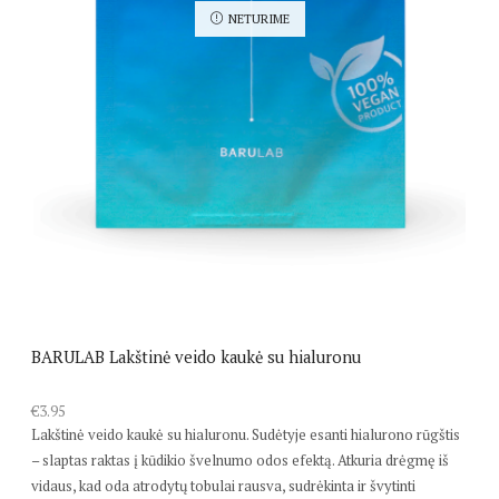
NETURIME
BARULAB Lakštinė veido kaukė su hialuronu
€
3.95
Lakštinė veido kaukė su hialuronu. Sudėtyje esanti hialurono rūgštis
– slaptas raktas į kūdikio švelnumo odos efektą. Atkuria drėgmę iš
vidaus, kad oda atrodytų tobulai rausva, sudrėkinta ir švytinti