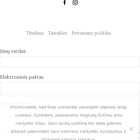
Titulinis
Taisyklės
Privatumo politika
Jūsų vardas
Elektroninis paštas
Jūsų žinutė
Informuojame, kad šioje svetainėje naudojami slapukai (angl.
cookies). Sutikdami, paspauskite mygtuką Sutinku arba
naršykite toliau. Savo duotą sutikimą bet kada galėsite
atšaukti pakeisdami savo interneto naršyklės nustatymus ir
ištrindami įrašytus slapukus.