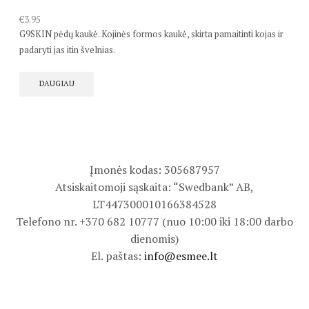
€
3.95
G9SKIN pėdų kaukė.
Kojinės formos kaukė, skirta pamaitinti kojas ir
padaryti jas itin švelnias.
DAUGIAU
Įmonės kodas: 305687957
Atsiskaitomoji sąskaita: “Swedbank” AB,
LT447300010166384528
Telefono nr. +370 682 10777 (nuo 10:00 iki 18:00 darbo
dienomis)
El. paštas:
info@esmee.lt