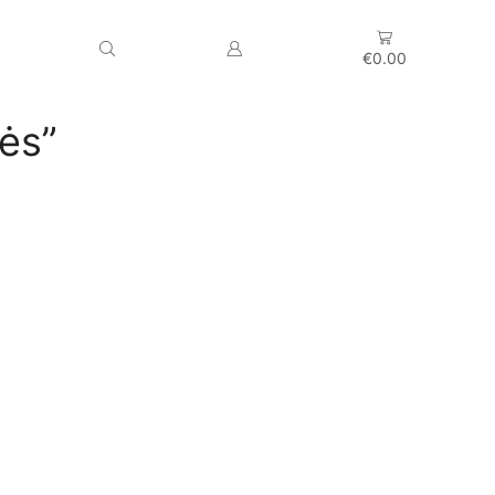
€
0.00
ės”