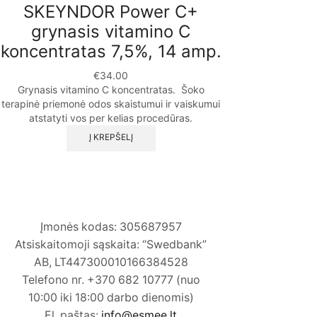
SKEYNDOR Power C+
grynasis vitamino C
koncentratas 7,5%, 14 amp.
€
34.00
Grynasis vitamino C koncentratas. Šoko
terapinė priemonė odos skaistumui ir vaiskumui
atstatyti vos per kelias procedūras.
Į KREPŠELĮ
Įmonės kodas: 305687957
Atsiskaitomoji sąskaita: “Swedbank”
AB, LT447300010166384528
Telefono nr. +370 682 10777 (nuo
10:00 iki 18:00 darbo dienomis)
El. paštas:
info@esmee.lt