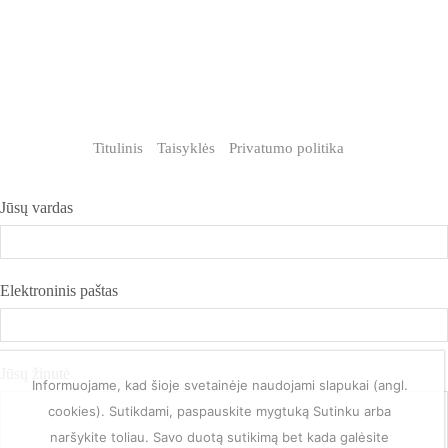
Titulinis
Taisyklės
Privatumo politika
Jūsų vardas
Elektroninis paštas
Jūsų žinutė
Informuojame, kad šioje svetainėje naudojami slapukai (angl.
cookies). Sutikdami, paspauskite mygtuką Sutinku arba
naršykite toliau. Savo duotą sutikimą bet kada galėsite